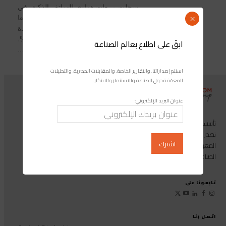
سجلت مبيعات هواوي للهواتف الذكية، في
النصف الأول من سنة 2018، نموا سريعا
×
في منطقة الشرق الأوسط وإفريقيا، بزيادة
حصتها في السوق بنسبة 31.25%.
ابقَ على اطلاع بعالم الصناعة
وحسب...
استلم إصداراتنا، والتقارير الخاصة، والمقابلات الحصرية، والتحليلات
المعمّقة حول الصناعة والاستثمار والابتكار.
عنوان البريد الإلكتروني:
تأسست مجموعة إندوستريكوم عام 2013، وهي مجموعة إعلامية متخصصة
تصدر المجلة الرائدة المخصصة للصناعة والاستثمار والابتكار: مجلة «صناعة
المغرب»، بالإضافة إلى أول منصة رقمية موجهة لخدمة المهنيين في القطاع
الصناعي.
تابعونا على
اتصل بنا