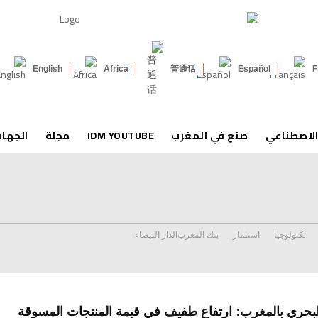
English
Africa
普通话
Español
F
الاصطناعي
صنع في المغرب
IDM YOUTUBE
مجلة
الجها
تكنولوجيا
استثمار
بنك المغرب
الدار البيضاء
لبحري بالمغرب: ارتفاع طفيف في قيمة المنتجات المسوقة