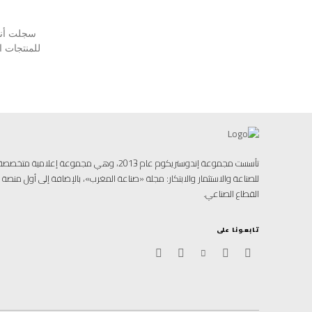
سجلت أنشط
للمنتجات المسوقة بنسبة 1%، لتتجا
تأسست مجموعة إندوستريكوم عام 2013، وهي مجموعة إ
للصناعة والاستثمار والابتكار: مجلة «صناعة المغرب»، بالإضافة إلى أول منص
القطاع الصناعي.
تابعونا على