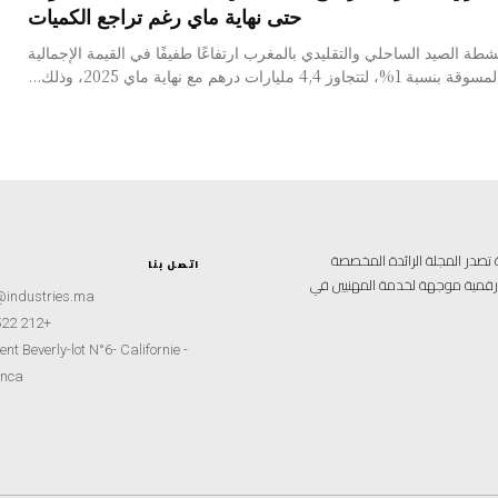
حتى نهاية ماي رغم تراجع الكميات
ة الصيد الساحلي والتقليدي بالمغرب ارتفاعًا طفيفًا في القيمة الإجمالية
وز 4,4 مليارات درهم مع نهاية ماي 2025، وذلك...
علامية متخصصة تصدر المجلة الرائدة المخصصة
اتصل بنا
ة رقمية موجهة لخدمة المهنيين في
@industries.ma
+212 522 260451
nt Beverly-lot N°6- Californie -
nca