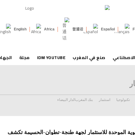
English
Africa
普通话
Español
F
الاصطناعي
صنع في المغرب
IDM YOUTUBE
مجلة
الجها
ر
تكنولوجيا
استثمار
بنك المغرب
الدار البيضاء
هوية الموحدة للاستثمار لجهة طنجة-تطوان-الحسيمة تكشف