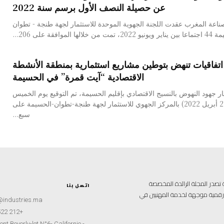
عن حصيلة النصف الأول برسم سنة 2022
اعة المغرب عقدت اللجنة الجهوية الموحدة للاستثمار لجهة طنجة - تطوان
من خلالها الموافقة على 206...
 اتفاقيات تنهض بتوطين مشاريع استثمارية بمنطقة الأنشطة
الاقتصادية “آيت قمرة” في الحسيمة
 جهود النهوض بالنسيج الاقتصادي بإقليم الحسيمة، تم التوقيع يوم الخميس
الماضي ( 21 أبريل 2022) بالمركز الجهوي للاستثمار لجهة طنجة-تطوان-الحسيمة على
سبع...
علامية متخصصة تصدر المجلة الرائدة المخصصة
اتصل بنا
ة رقمية موجهة لخدمة المهنيين في
@industries.ma
+212 522 260451
nt Beverly-lot N°6- Californie -