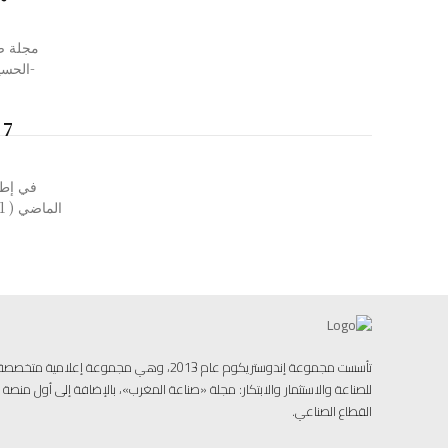
مجلة صن
-الحسيمة 44 اجتماعا بين يناير ويونيو 2022، تمت 
7
في إطار
تأسست مجموعة إندوستريكوم عام 2013، وهي مجموعة إ
للصناعة والاستثمار والابتكار: مجلة «صناعة المغرب»، بالإضافة إلى أول منص
القطاع الصناعي.