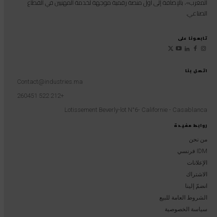
المغرب»، بالإضافة إلى أول منصة رقمية موجهة لخدمة المهنيين في القطاع
الصناعي.
تابعونا على
اتصل بنا
Contact@industries.ma
+212 522 260451
Lotissement Beverly-lot N°6- Californie - Casablanca
روابط مفيدة
من نحن
IDM فرنسي
الإعلانات
الاشتراك
انضمّ إلينا
الشروط العامة للبيع
سياسة الخصوصية