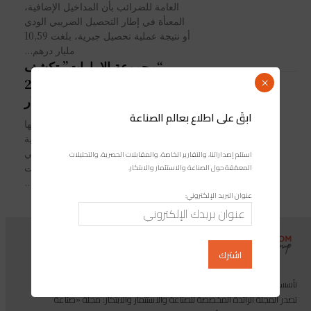
العامة للضرائب بأن المداخيل الإضافية،
المعبأة في إطار التحصيل الضريبي الودي
أو نتيجة عملية تحصيل جبرية، بلغت 10,59
مليار درهم...
“مجموعة الإمارات” تكشف
نتائجها نصف السنوية 2021
×
والإيرادات تفوق 6 مليار دولار
ابقَ على اطلاع بعالم الصناعة
كشفت "مجموعة الإمارات" للطيران نتائجها
عن الأشهر الستة الأولى من سنتها المالية
الجارية 2021/2022. وحسب بيان صحفي
استلم إصداراتنا، والتقارير الخاصة، والمقابلات الحصرية، والتحليلات
للمجموعة الإماراتية الناقلة الجوية، توصلت
المعمّقة حول الصناعة والاستثمار والابتكار.
به مجلة صناعة...
عنوان البريد الإلكتروني:
تأسست مجموعة إندوستريكوم عام 2013، وهي مجموعة إعلامية متخصصة
تصدر المجلة الرائدة المخصصة للصناعة والاستثمار والابتكار: مجلة «صناعة