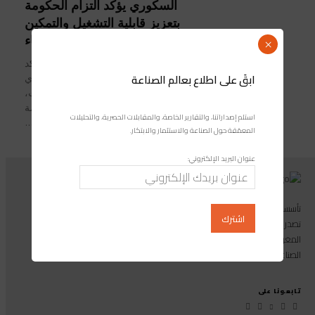
السكوري يؤكد التزام الحكومة
بتعزيز قابلية التشغيل والتمكين
الاقتصادي للنساء
×
مجلة صناعة المغرب/ رشيد محمودي أكد
ابقَ على اطلاع بعالم الصناعة
يونس السكوري، وزير الإدماج الاقتصادي
والمقاولة الصغرى والتشغيل والكفاءات،
أمس الخميس بمدينة مراكش، أن الحكومة
استلم إصداراتنا، والتقارير الخاصة، والمقابلات الحصرية، والتحليلات
تلتزم بتعزيز قابلية تشغيل النساء...
المعمّقة حول الصناعة والاستثمار والابتكار.
عنوان البريد الإلكتروني:
تأسست مجموعة إندوستريكوم عام 2013، وهي مجموعة إعلامية متخصصة
تصدر المجلة الرائدة المخصصة للصناعة والاستثمار والابتكار: مجلة «صناعة
المغرب»، بالإضافة إلى أول منصة رقمية موجهة لخدمة المهنيين في القطاع
الصناعي.
تابعونا على