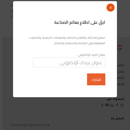
أفاد وزير التجهيز والماء، نزار بركة، أن
×
حجم المخزون المائي بحقينات السدود، بَلغ،
إلى غاية 28 فبراير 2022، حوالَيْ 5.3 مليار
ابقَ على اطلاع بعالم الصناعة
متر مكعب ،...
استلم إصداراتنا، والتقارير الخاصة، والمقابلات الحصرية، والتحليلات
المعمّقة حول الصناعة والاستثمار والابتكار.
عنوان البريد الإلكتروني:
تأسست مجموعة إندوستريكوم عام 2013، وهي مجموعة إعلامية متخصصة
تصدر المجلة الرائدة المخصصة للصناعة والاستثمار والابتكار: مجلة «صناعة
المغرب»، بالإضافة إلى أول منصة رقمية موجهة لخدمة المهنيين في القطاع
الصناعي.
تابعونا على
اتصل بنا
Contact@industries.ma