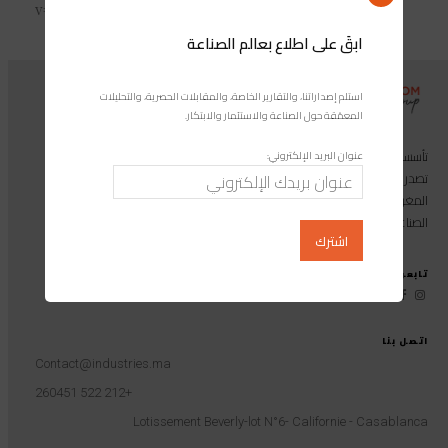
v=sYsFeSr8OHo
ابقَ على اطلاع بعالم الصناعة
استلم إصداراتنا، والتقارير الخاصة، والمقابلات الحصرية، والتحليلات
المعمّقة حول الصناعة والاستثمار والابتكار.
تأسست مجموعة إندوستريكوم عام 2013، وهي مجموعة إعلامية متخصصة
عنوان البريد الإلكتروني:
تصدر المجلة الرائدة المخصصة للصناعة والاستثمار والابتكار: مجلة «صناعة
المغرب»، بالإضافة إلى أول منصة رقمية موجهة لخدمة المهنيين في القطاع
الصناعي.
تابعونا على
اتصل بنا
Contact@industries.ma
+212 522 260451
Lotissement Beverly-lot N°6- Californie - Casablanca