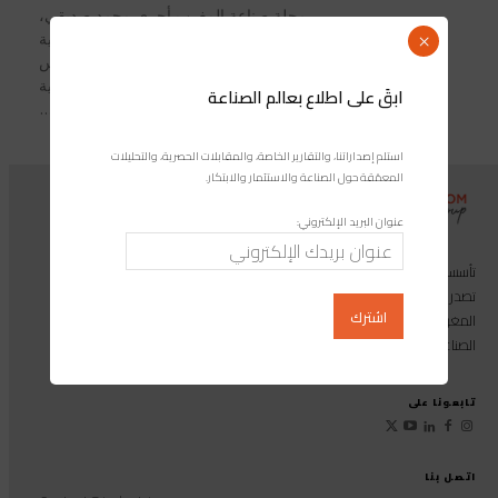
مجلة صناعة المغرب أجرى محمد صديقي،
وزير الفلاحة والصيد البحري والتنمية
×
القروية والمياه والغابات، اليوم الخميس
بالرباط ، مباحثات مع وزير الموارد الحيوانية
ابقَ على اطلاع بعالم الصناعة
والبحرية للكوت...
استلم إصداراتنا، والتقارير الخاصة، والمقابلات الحصرية، والتحليلات
المعمّقة حول الصناعة والاستثمار والابتكار.
عنوان البريد الإلكتروني:
تأسست مجموعة إندوستريكوم عام 2013، وهي مجموعة إعلامية متخصصة
تصدر المجلة الرائدة المخصصة للصناعة والاستثمار والابتكار: مجلة «صناعة
المغرب»، بالإضافة إلى أول منصة رقمية موجهة لخدمة المهنيين في القطاع
الصناعي.
تابعونا على
اتصل بنا