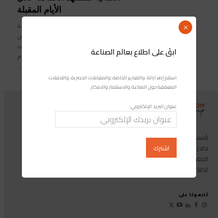
الأيام المقبلة
مجلة صناعة المغرب أكد وزير الصناعة
×
والتجارة، رياض مزور، اليوم السبت بعين
حرودة (الدار البيضاء) أن أسعار الزيوت
ابقَ على اطلاع بعالم الصناعة
الغذائية ستشهد انخفاضا خلال الأيام
المقبلة. وأوضح الوزير،...
استلم إصداراتنا، والتقارير الخاصة، والمقابلات الحصرية، والتحليلات
المعمّقة حول الصناعة والاستثمار والابتكار.
عنوان البريد الإلكتروني:
تأسست مجموعة إندوستريكوم عام 2013، وهي مجموعة إعلامية متخصصة
تصدر المجلة الرائدة المخصصة للصناعة والاستثمار والابتكار: مجلة «صناعة
المغرب»، بالإضافة إلى أول منصة رقمية موجهة لخدمة المهنيين في القطاع
الصناعي.
تابعونا على