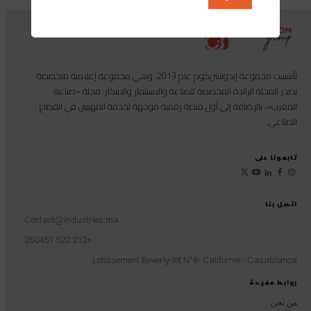
تأسست مجموعة إندوستريكوم عام 2013، وهي مجموعة إعلامية متخصصة
تصدر المجلة الرائدة المخصصة للصناعة والاستثمار والابتكار: مجلة «صناعة
المغرب»، بالإضافة إلى أول منصة رقمية موجهة لخدمة المهنيين في القطاع
الصناعي.
تابعونا على
اتصل بنا
Contact@industries.ma
+212 522 260451
Lotissement Beverly-lot N°6- Californie - Casablanca
روابط مفيدة
من نحن