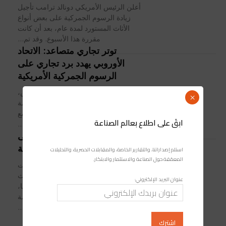
أعلن الرئيس الأمريكي دونالد ترامب تأجيل
زيادة الرسوم الجمركية على بعض أنواع
الأثاث المستورد لمدة عام، بعد أن كانت
مقررة هذا الأسبوع. وقد تم...
توتر تجاري متصاعد: الاتحاد
الأوروبي يهدد برد تجاري على
الرسوم الجمركية الأمريكية
أعلنت المفوضية الأوروبية، يوم الخميس،
×
عن إطلاق مشاورات عمومية بشأن قائمة
من الواردات الأمريكية التي قد تخضع
ابقَ على اطلاع بعالم الصناعة
لإجراءات مضادة من قب، وذلك ردًا على...
اليابان تستعد لرد موحد على
الرسوم الجمركية الأمريكية
استلم إصداراتنا، والتقارير الخاصة، والمقابلات الحصرية، والتحليلات
المعمّقة حول الصناعة والاستثمار والابتكار.
تتواصل سلسلة الردود على الزيادات
الأمريكية في الرسوم الجمركية، حيث
عنوان البريد الإلكتروني:
أعلن رئيس الوزراء الياباني، شيغيرو إيشيبا،
اليوم الإثنين أن بلاده تعتزم تقديم حزمة
شاملة...