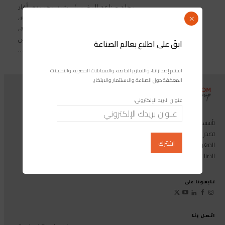
مجلة صناعة المغرب/ رشيد محمودي أفاد
المكتب الوطني للمطارات، اليوم الثلاثاء،
×
أن مطار مولاي علي الشريف بالرشيدية،
استقبل خلال السبعة أشهر الأولى من
ابقَ على اطلاع بعالم الصناعة
السنة الجارية،...
استلم إصداراتنا، والتقارير الخاصة، والمقابلات الحصرية، والتحليلات
المعمّقة حول الصناعة والاستثمار والابتكار.
عنوان البريد الإلكتروني:
تأسست مجموعة إندوستريكوم عام 2013، وهي مجموعة إعلامية متخصصة
تصدر المجلة الرائدة المخصصة للصناعة والاستثمار والابتكار: مجلة «صناعة
المغرب»، بالإضافة إلى أول منصة رقمية موجهة لخدمة المهنيين في القطاع
الصناعي.
تابعونا على
اتصل بنا