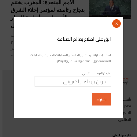
الأمم المتحدة: المغرب يختتم
بنجاح رئاسته لمؤتمر إخلاء الشرق
الأوسط من أسلحة الدمار
×
الشامل
اختتم المغرب، ممثلاً في سفيره المندوب
ابقَ على اطلاع بعالم الصناعة
الدائم لدى الأمم المتحدة عمر هلال، بنجاح
رئاسته لأشغال الدورة السادسة من مؤتمر
إخلاء الشرق الأوسط من الأسلحة...
استلم إصداراتنا، والتقارير الخاصة، والمقابلات الحصرية، والتحليلات
المعمّقة حول الصناعة والاستثمار والابتكار.
عنوان البريد الإلكتروني:
تأسست مجموعة إندوستريكوم عام 2013، وهي مجموعة إعلامية متخصصة
تصدر المجلة الرائدة المخصصة للصناعة والاستثمار والابتكار: مجلة «صناعة
المغرب»، بالإضافة إلى أول منصة رقمية موجهة لخدمة المهنيين في القطاع
الصناعي.
تابعونا على