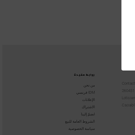
روابط مفيدة
Contac
من نحن
IDM فرنسي
Lotissem
الإعلانات
Casabl
الاشتراك
انضمّ إلينا
الشروط العامة للبيع
سياسة الخصوصية