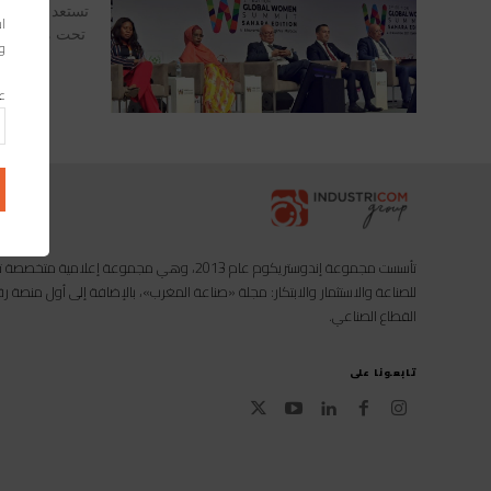
اس
وا
عن
تأسست مجموعة إندوستريكوم عام 2013، وهي مجموعة إعل
للصناعة والاستثمار والابتكار: مجلة «صناعة المغرب»، بالإضافة إلى أول منصة
القطاع الصناعي.
تابعونا على