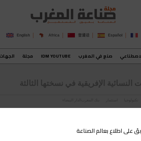
English
Africa
普通话
Español
لاصطناعي
صنع في المغرب
IDM YOUTUBE
مجلة
الجهات
 النسائية الإفريقية في نسختها الثالثة
تكنولوجيا
استثمار
بنك المغرب
الدار البيضاء
بقَ على اطلاع بعالم الصناعة
ء تحتضن قمة القيادات النسائية الإفريقية في نسختها الثالثة