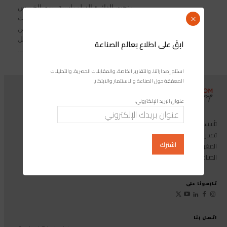
منحت الدائرة الدبلوماسية، يوم الخميس
بالرباط، جوائز التضامن لسنة 2026 لثلاث
×
شخصيات نسائية تميزن بالتزامهن
ومساهمتهن البارزة في مجال العمل
ابقَ على اطلاع بعالم الصناعة
الاجتماعي والتضامني، وذلك خلال...
استلم إصداراتنا، والتقارير الخاصة، والمقابلات الحصرية، والتحليلات
المعمّقة حول الصناعة والاستثمار والابتكار.
عنوان البريد الإلكتروني:
تأسست مجموعة إندوستريكوم عام 2013، وهي مجموعة إعلامية متخصصة
تصدر المجلة الرائدة المخصصة للصناعة والاستثمار والابتكار: مجلة «صناعة
المغرب»، بالإضافة إلى أول منصة رقمية موجهة لخدمة المهنيين في القطاع
الصناعي.
تابعونا على
اتصل بنا