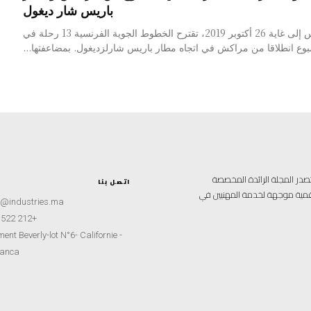
باريس شار ديغول
منذ 31 مارس إلى غاية 26 أكتوبر 2019، تقترح الخطوط الجوية الفرنسية 13 رحلة في
وع انطلاقا من مراكش في اتجاه مطار باريس شارلزديغول. بمضاعفتها...
امية متخصصة تصدر المجلة الرائدة المخصصة
اتصل بنا
 رقمية موجهة لخدمة المهنيين في
t@industries.ma
+212 522 260451
ent Beverly-lot N°6- Californie -
anca