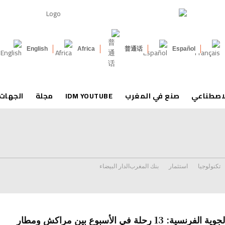
English
Africa
普通话
Español
لاصطناعي
صنع في المغرب
IDM YOUTUBE
مجلة
الجهات
تكنولوجيا
استثمار
بنك المغرب
الدار البيضاء
الخطوط الجوية الفرنسية: 13 رحلة في الأسبوع بين مراكش ومطار