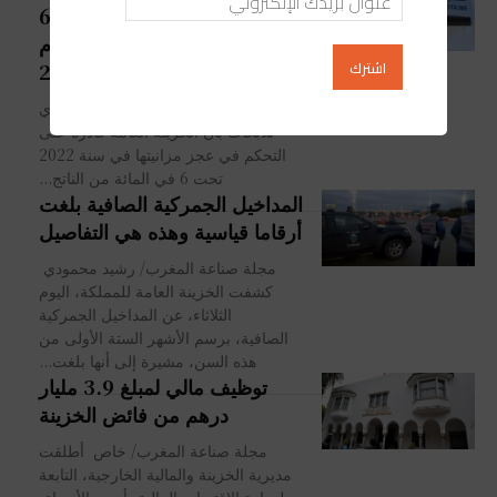
التحكم في عجز الميزانية تحت 6
في المائة من الناتج الداخلي الخام
خلال 2022
مجلة صناعة المغرب أفاد مركز التجاري
للأبحاث بأن الخزينة العامة قادرة على
التحكم في عجز مزانيتها في سنة 2022
تحت 6 في المائة من الناتج...
المداخيل الجمركية الصافية بلغت
أرقاما قياسية وهذه هي التفاصيل
مجلة صناعة المغرب/ رشيد محمودي
كشفت الخزينة العامة للمملكة، اليوم
الثلاثاء، عن المداخيل الجمركية
الصافية، برسم الأشهر الستة الأولى من
هذه السن، مشيرة إلى أنها بلغت...
توظيف مالي لمبلغ 3.9 مليار
درهم من فائض الخزينة
مجلة صناعة المغرب/ خاص أطلقت
مديرية الخزينة والمالية الخارجية، التابعة