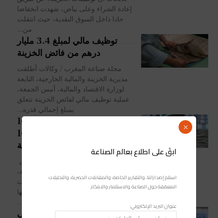
إعادة الشراء وعلى بياض، شهدت انخفاضا
حادا داخل السوق النقدية، حيث انتقلت
من...
توظيف مالي لمبلغ 3.4 مليار
درهم من فائض الخزينة
مجلة صناعة المغرب / وكالات أطلقت
مديرية الخزينة والمالية الخارجية، التابعة
لوزارة الاقتصاد والمالية، أمس الجمعة،
عملية توظيف مالي لفائض الخزينة تتعلق
بمبلغ إجمالي قدره...
تكاليف المقاصة تتجاوز عتبة 16
×
مليار درهم بزيادة قدرها 165,5
في المائة
ابقَ على اطلاع بعالم الصناعة
مجلة صناعة المغرب/رشيد محمودي
كشفت الخزينة العامة للمملكة المغربية،
استلم إصداراتنا، والتقارير الخاصة، والمقابلات الحصرية، والتحليلات
اليوم الجمعة، عن تفاصيل الإصدارات
المعمّقة حول الصناعة والاستثمار والابتكار.
المتعلقة بتكاليف المقاصة، مشيرة إلى انها
بلغت 16,74 مليار درهم عند...
عنوان البريد الإلكتروني:
الخزينة العامة: القدرة على