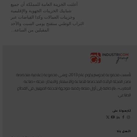
أعلنت الخزينة العامة للمملكة أن جميع
شبابيك الخزينات الجهوية والإقليمية
وخزينات العمالات وكذا القباضات عبر
التراب الوطني ستفتح يومي السبت والأحد
المقبلين من الساعة...
تأسست مجموعة إندوستريكوم عام 2013، وهي مجموعة إعلامية متخصصة
تصدر المجلة الرائدة المخصصة للصناعة والاستثمار والابتكار: مجلة «صناعة
المغرب»، بالإضافة إلى أول منصة رقمية موجهة لخدمة المهنيين في القطاع
الصناعي.
تابعونا على
اتصل بنا