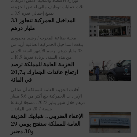
لوزارة الاقتصاد والمالية، أمس الأربعاء،
ثلاث عمليات توظيف مالي لفائض الخزينة،
بمبلغ إجمالي قدره 3.9...
المداخيل الجمركية تتجاوز 33
مليار درهم
مجلة صناعة المغرب / رشيد محمودي
بلغت المداخيل الجمركية الصافية أزيد من
33 مليار درهم برسم الأشهر الستة الأولى
من هذه السنة، بزيادة قدرها 18,9...
الخزينة العامة للمملكة ترصد
ارتفاع عائدات الجمارك بـ20,7
في المائة
أفادت الخزينة العامة للمملكة أن صافي
الإيرادات الجمركية بلغ أكثر من 5,6 مليار
درهم خلال شهر يناير 2022، مسجلا ارتفاعا
بنسبة 20,7 في المائة...
الإعفاء الضريبي.. شبابيك الخزينة
العامة للمملكة ستفتح يومي 29
و30 دجنبر