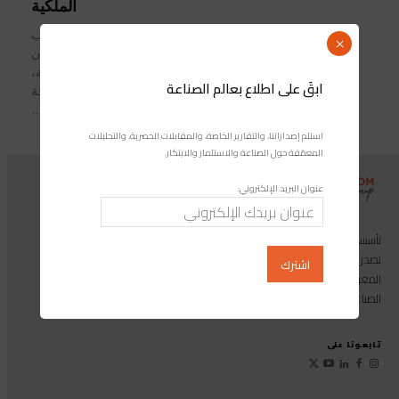
الملكية
في إطار العناية السامية التي يوليها صاحب
×
الجلالة الملك، القائد الأعلى ورئيس أركان
الحرب العامة للقوات المسلحة الملكية،
ابقَ على اطلاع بعالم الصناعة
نصره الله، لأفراد القوات المسلحة
الملكية...
استلم إصداراتنا، والتقارير الخاصة، والمقابلات الحصرية، والتحليلات
المعمّقة حول الصناعة والاستثمار والابتكار.
عنوان البريد الإلكتروني:
تأسست مجموعة إندوستريكوم عام 2013، وهي مجموعة إعلامية متخصصة
تصدر المجلة الرائدة المخصصة للصناعة والاستثمار والابتكار: مجلة «صناعة
المغرب»، بالإضافة إلى أول منصة رقمية موجهة لخدمة المهنيين في القطاع
الصناعي.
تابعونا على