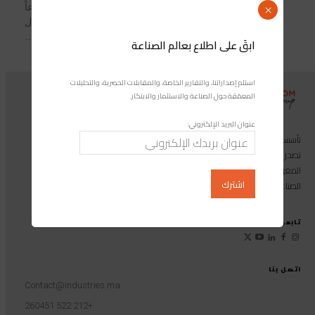
المقيمين بالخارج (MRE) قد شهدت ارتفاعاً
×
ملحوظاً لتصل إلى 54 مليار درهم خلال
السبعة أشهر الأولى من هذا...
ابقَ على اطلاع بعالم الصناعة
استلم إصداراتنا، والتقارير الخاصة، والمقابلات الحصرية، والتحليلات
المعمّقة حول الصناعة والاستثمار والابتكار.
عنوان البريد الإلكتروني:
تأسست مجموعة إندوستريكوم عام 2013، وهي مجموعة إعلامية متخصصة
تصدر المجلة الرائدة المخصصة للصناعة والاستثمار والابتكار: مجلة «صناعة
المغرب»، بالإضافة إلى أول منصة رقمية موجهة لخدمة المهنيين في القطاع
الصناعي.
تابعونا على
اتصل بنا
Contact@industries.ma
+212 522 260451