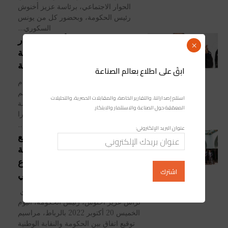
الحوار الاجتماعي، برئاسة عزيز أخنوش
رئيس الحكومة، وبحضور كل من يونس
السكوري...
النعم ميارة.. مأسسة الحوار
×
الاجتماعي مكسب كبير للشغيلة
المغربية
ابقَ على اطلاع بعالم الصناعة
مجلة صناعة المغرب قال الكاتب العام
للاتحاد العام للشغالين بالمغرب، النعم
استلم إصداراتنا، والتقارير الخاصة، والمقابلات الحصرية، والتحليلات
ميارة، أمس الأحد بوجدة، إن مأسسة
المعمّقة حول الصناعة والاستثمار والابتكار.
الحوار الاجتماعي يشكل مكسبا كبيرا
للطبقة الشغيلة المغربية. وأفاد...
عنوان البريد الإلكتروني:
رئيس الحكومة يشرف على توقيع
اتفاق يتوج المخرجات الإيجابية
للحوار الاجتماعي في قطاع
التعليم العالي
مجلة صناعة المغرب/ رشيد محمودي
ترأس عزيز أخنوش، رئيس الحكومة، اليوم
الخميس 20 أكتوبر 2022 ‏بالرباط، مراسيم
توقيع اتفاق بين الحكومة والنقابة الوطنية