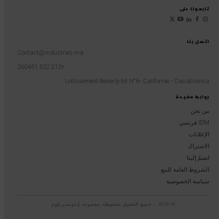
تابعونا على
اتصل بنا
Contact@industries.ma
+212 522 260451
Lotissement Beverly-lot N°6- Californie - Casablanca
روابط مفيدة
من نحن
IDM فرنسي
الإعلانات
الاشتراك
انضمّ إلينا
الشروط العامة للبيع
سياسة الخصوصية
© 2026 – جميع الحقوق محفوظة، مجموعة إندوستريكوم