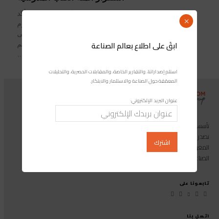
مجلة صناعة المغرب/ رشيد محمودي أكد
×
عزيز أخنوش، رئيس الحكومة، اليوم
الخميس بالرباط، حرص الحكومة على
ابقَ على اطلاع بعالم الصناعة
ضمان استقرار أثمنة الكتب المدرسية رغم
ارتفاع تكاليف أسعار...
استلم إصداراتنا، والتقارير الخاصة، والمقابلات الحصرية، والتحليلات
المعمّقة حول الصناعة والاستثمار والابتكار.
عنوان البريد الإلكتروني:
تأسست مجموعة إندوستريكوم عام 2013، وهي مجموعة إعلامية متخصصة
تصدر المجلة الرائدة المخصصة للصناعة والاستثمار والابتكار: مجلة «صناعة
المغرب»، بالإضافة إلى أول منصة رقمية موجهة لخدمة المهنيين في القطاع
الصناعي.
تابعونا على
اتصل بنا