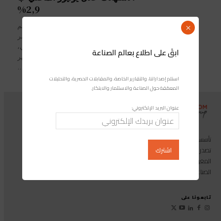
2,9%
مجلة صناعة المغرب عرف الرقم
×
الاستدلالي للأثمان عند الاستهلاك للأسر
بمدينة الحسيمة، خلال شهر يوليوز الماضي،
ابقَ على اطلاع بعالم الصناعة
ارتفاعا ب 2.8 في المائة مقارنة مع شهر
يونيو...
استلم إصداراتنا، والتقارير الخاصة، والمقابلات الحصرية، والتحليلات
المعمّقة حول الصناعة والاستثمار والابتكار.
عنوان البريد الإلكتروني:
تأسست مجموعة إندوستريكوم عام 2013، وهي مجموعة إعلامية متخصصة
تصدر المجلة الرائدة المخصصة للصناعة والاستثمار والابتكار: مجلة «صناعة
المغرب»، بالإضافة إلى أول منصة رقمية موجهة لخدمة المهنيين في القطاع
الصناعي.
تابعونا على