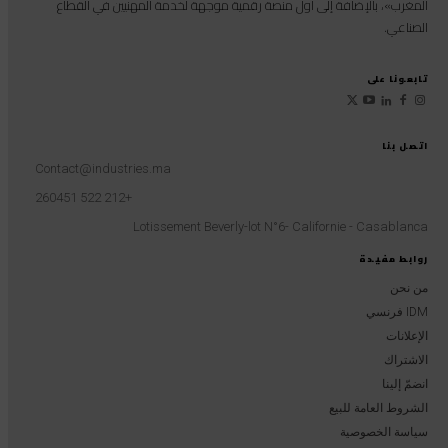
المغرب»، بالإضافة إلى أول منصة رقمية موجهة لخدمة المهنيين في القطاع
الصناعي.
تابعونا على
اتصل بنا
Contact@industries.ma
+212 522 260451
Lotissement Beverly-lot N°6- Californie - Casablanca
روابط مفيدة
من نحن
IDM فرنسي
الإعلانات
الاشتراك
انضمّ إلينا
الشروط العامة للبيع
سياسة الخصوصية