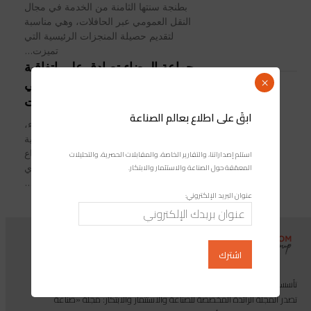
بطنجة سنتها الثامنة من الخدمة في مجال
النقل العمومي عبر الحافلات، وهي مناسبة
لتقديم حصيلة المنجزات الرئيسية التي
تميزت...
جماعة البيضاء تصادق على اتفاقية
للتدبير المندمج للنقل العمومي
×
عبر الترامواي والحافلات
ابقَ على اطلاع بعالم الصناعة
صادق مجلس جماعة الدار البيضاء،
بالإجماع على مشاريع تنموية تتعلق بالمالية
والمرافق والخدمات، وذلك خلال اجتماع
استلم إصداراتنا، والتقارير الخاصة، والمقابلات الحصرية، والتحليلات
الدورة الاستثنائية لشهر يوليوز 2020 ، الذي
المعمّقة حول الصناعة والاستثمار والابتكار.
تم...
عنوان البريد الإلكتروني:
تأسست مجموعة إندوستريكوم عام 2013، وهي مجموعة إعلامية متخصصة
تصدر المجلة الرائدة المخصصة للصناعة والاستثمار والابتكار: مجلة «صناعة