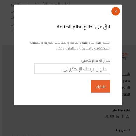
أعلن الجيش الأميركي، عبر القيادة
المركزية الأمريكية، بدء فرض حصار على
×
الموانئ الإيرانية ابتداء من يوم الاثنين عند
الساعة 14:00 بتوقيت غرينتش، في
ابقَ على اطلاع بعالم الصناعة
خطوة...
استلم إصداراتنا، والتقارير الخاصة، والمقابلات الحصرية، والتحليلات
المعمّقة حول الصناعة والاستثمار والابتكار.
عنوان البريد الإلكتروني:
تأسست مجموعة إندوستريكوم عام 2013، وهي مجموعة إعلامية متخصصة
تصدر المجلة الرائدة المخصصة للصناعة والاستثمار والابتكار: مجلة «صناعة
المغرب»، بالإضافة إلى أول منصة رقمية موجهة لخدمة المهنيين في القطاع
الصناعي.
تابعونا على
اتصل بنا