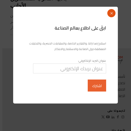
الأجانب
×
أكد المغرب مجدداً جاذبيته للمستثمرين
الأجانب، لا سيما الأوروبيين، خلال مؤتمر
ابقَ على اطلاع بعالم الصناعة
نظم مساء الثلاثاء في بروكسل تحت شعار
“المغرب وأوروبا: شركاء في بناء النمو...
استلم إصداراتنا، والتقارير الخاصة، والمقابلات الحصرية، والتحليلات
المعمّقة حول الصناعة والاستثمار والابتكار.
عنوان البريد الإلكتروني:
تأسست مجموعة إندوستريكوم عام 2013، وهي مجموعة إعلامية متخصصة
تصدر المجلة الرائدة المخصصة للصناعة والاستثمار والابتكار: مجلة «صناعة
المغرب»، بالإضافة إلى أول منصة رقمية موجهة لخدمة المهنيين في القطاع
الصناعي.
تابعونا على
اتصل بنا