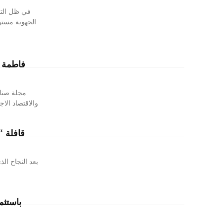
في ظل التق
الجهوية مستو
فاطمة ا
مجلة صناع
والاقتصاد الا