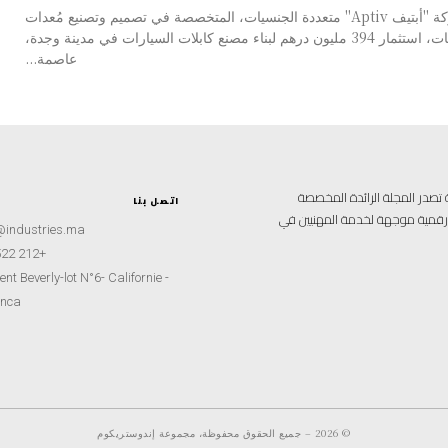
قررت شركة "أبتيف Aptiv" متعددة الجنسيات، المتخصصة في تصميم وتصنيع مُعدات
المَركبات، استثمار 394 مليون درهم لبناء مصنع كابلات السيارات في مدينة وجدة،
عاصمة...
علامية متخصصة تصدر المجلة الرائدة المخصصة
اتصل بنا
ة رقمية موجهة لخدمة المهنيين في
@industries.ma
+212 522 260451
nt Beverly-lot N°6- Californie -
nca
© 2026 – جميع الحقوق محفوظة، مجموعة إندوستريكوم