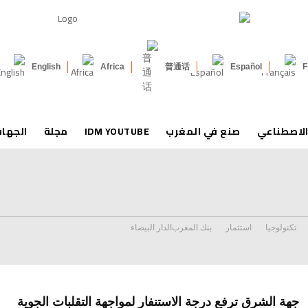
English
Africa
普通话
Español
F
الاصطناعي
صنع في المغرب
IDM YOUTUBE
مجلة
الجها
تكنولوجيا
استثمار
بنك المغرب
الدار البيضاء
جهة الشرق ترفع درجة الاستنفار لمواجهة التقلبات الجوية