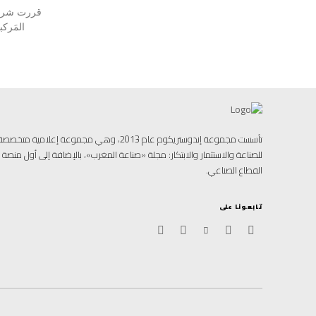
تأسست مجموعة إندوستريكوم عام 2013، وهي مجموعة إ
للصناعة والاستثمار والابتكار: مجلة «صناعة المغرب»، بالإضافة إلى أول منص
القطاع الصناعي.
تابعونا على