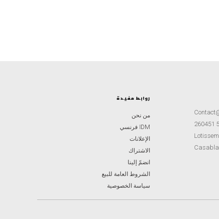
روابط مفيدة
Contact
من نحن
IDM فرنسي
Lotisseme
الإعلانات
Casabla
الاشتراك
انضمّ إلينا
الشروط العامة للبيع
سياسة الخصوصية