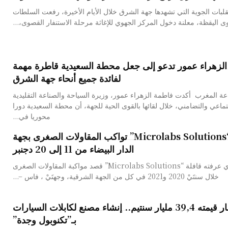
لبات الجوية التي تشهدها جهة الشرق خلال الأيام الأخيرة، رفعت السلطات
ى اليقظة، معلنة دخول المركز الجهوي للإغاثة مرحلة الاستنفار القصوى،...
لزهراء عمور تدعو إلى جعل محطة السعيدية قاطرة مهمة
لفائدة جميع أنحاء جهة الشرق
ة المغرب أكدت فاطمة الزهراء عمور، وزيرة السياحة والصناعة التقليدية
جتماعي والتضامني، خلال لقائها بالقوى الحية للجهة، أن محطة السعيدية دورا
محوريا في...
قافلة “Microlabs Solutions” تواكب المقاولات الصغرى بجهة
الدار البيضاء من 11 إلى 20 دجنبر
بعد النجاح الذي عرفته قافلة “Microlabs Solutions” قصد مواكبة المقاولات الصغرى
خلال سنتَيْ 2020 و2021 في كل من الجهة الشرقية، وجهتَيْ ، فاس –...
باستثمار قيمته 39,4 مليار سنتيم.. إنشاء مصنع لكابلات السيارات
بـ”تكنوبول وجدة”