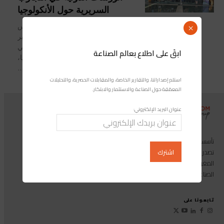
السريرية حول الأنكولوجيا
احتضن مركز المعارض محمد السادس
×
بمدينة الصخيرات، يوم الجمعة 09 نونبر
2018، الدورة التاسعة للورشات الدولية في
ابقَ على اطلاع بعالم الصناعة
التجارب السريرية حول الأنكولوجيا،
المنظمة من طرف...
استلم إصداراتنا، والتقارير الخاصة، والمقابلات الحصرية، والتحليلات
المعمّقة حول الصناعة والاستثمار والابتكار.
عنوان البريد الإلكتروني:
تأسست مجموعة إندوستريكوم عام 2013، وهي مجموعة إعلامية متخصصة
تصدر المجلة الرائدة المخصصة للصناعة والاستثمار والابتكار: مجلة «صناعة
المغرب»، بالإضافة إلى أول منصة رقمية موجهة لخدمة المهنيين في القطاع
الصناعي.
تابعونا على