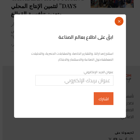
DAYS” لتثمين الإنتاج المحلي
وتعزيز تنافسية القطاع
×
اختُتِمَت، مساء يوم أمس الخميس، بالدار
البيضاء، فعالياتُ الدورة الأولى من مَعرض
ابقَ على اطلاع بعالم الصناعة
"CASABLANCA SOURCING DAYS"
التي انعقدت طيلة يومَيْن 02 و 03 فبراير،
وهو...
استلم إصداراتنا، والتقارير الخاصة، والمقابلات الحصرية، والتحليلات
المعمّقة حول الصناعة والاستثمار والابتكار.
عنوان البريد الإلكتروني:
تأسست مجموعة إندوستريكوم عام 2013، وهي مجموعة إعلامية متخصصة
تصدر المجلة الرائدة المخصصة للصناعة والاستثمار والابتكار: مجلة «صناعة
المغرب»، بالإضافة إلى أول منصة رقمية موجهة لخدمة المهنيين في القطاع
الصناعي.
تابعونا على