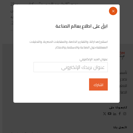
تفتح "الجامعة الشعبية" بمكناس، يوم 21
يناير الجاري، أبوابَها - من جديد- بالمجان
×
أمام مُحبي اكتساب المعرفة ونشر الثقافة
برسم الموسم الجامعي 2022/2021.
ابقَ على اطلاع بعالم الصناعة
المحاضرة الافتتاحية...
استلم إصداراتنا، والتقارير الخاصة، والمقابلات الحصرية، والتحليلات
المعمّقة حول الصناعة والاستثمار والابتكار.
عنوان البريد الإلكتروني:
تأسست مجموعة إندوستريكوم عام 2013، وهي مجموعة إعلامية متخصصة
تصدر المجلة الرائدة المخصصة للصناعة والاستثمار والابتكار: مجلة «صناعة
المغرب»، بالإضافة إلى أول منصة رقمية موجهة لخدمة المهنيين في القطاع
الصناعي.
تابعونا على
اتصل بنا