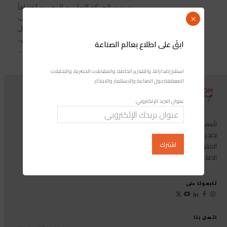
شهدت الحركة التعاونية المغربية اعترافاً
دولياً جديداً، بعد الإعلان عن تصنيف المغرب
×
ضمن أوائل الدول المدرجة على أول
خريطة عالمية للتراث الثقافي التعاوني،
ابقَ على اطلاع بعالم الصناعة
التي...
استلم إصداراتنا، والتقارير الخاصة، والمقابلات الحصرية، والتحليلات
المعمّقة حول الصناعة والاستثمار والابتكار.
عنوان البريد الإلكتروني:
تأسست مجموعة إندوستريكوم عام 2013، وهي مجموعة إعلامية متخصصة
تصدر المجلة الرائدة المخصصة للصناعة والاستثمار والابتكار: مجلة «صناعة
المغرب»، بالإضافة إلى أول منصة رقمية موجهة لخدمة المهنيين في القطاع
الصناعي.
تابعونا على
اتصل بنا