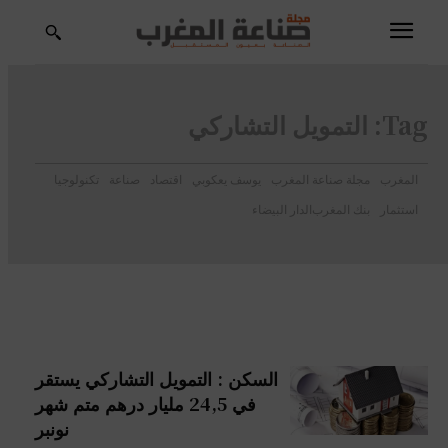
Tag:
التمويل التشاركي
المغرب
مجلة صناعة المغرب
يوسف يعكوبي
اقتصاد
صناعة
تكنولوجيا
استثمار
بنك المغرب
الدار البيضاء
السكن : التمويل التشاركي يستقر
في 24,5 مليار درهم متم شهر
نونبر