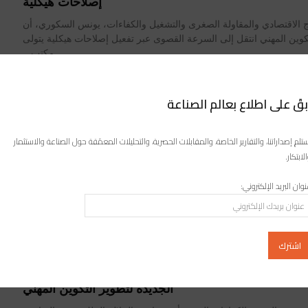
إصلاحات هيكلية
اج الاقتصادي والمقاولة الصغرى والتشغيل والكفاءات، يونس السكوري، أن
كوين المهني انتقل إلى السرعة القصوى عبر تفعيل إصلاحات هيكلية يتولى
مكتب...
يني المغربي يتعزز ببرنامج التكوين في التجارة الإلكترونية
العابرة للحدود
بقَ على اطلاع بعالم الصناعة
 تيانجين للتجارة في الصين، أعلن مكتب التكوين المهني وإنعاش الشغل،
جمعة بالدار البيضاء، عن إطلاق برنامج التكوين في التجارة الإلكترونية...
تلم إصداراتنا، والتقارير الخاصة، والمقابلات الحصرية، والتحليلات المعمّقة حول الصناعة والاستثمار
لابتكار.
شف عدد الأجراء المغاربة غير المُصرَّح بهم ويعِدُ بتأهيل
وان البريد الإلكتروني:
التكوين المهني
كوري، وزير الإدماج الاقتصادي والمقاولة الصغرى والتشغيل والكفاءات،
العمال والأُجَراء المغاربة غير المُصرّح بهم لدى الصندوق الوطني للضمان
الاجتماعي؛ قائلاً...
ج مدن المهن والكفاءات.. العمود الفقري لخارطة الطريق
الجديدة لتطوير التكوين المهني