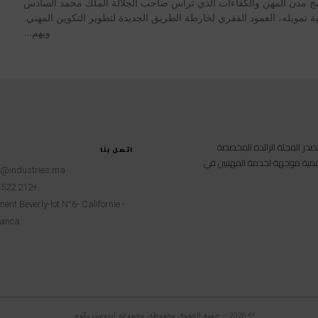
ج مدن المهن والكفاءات الذي ترأس صاحب الجلالة الملك محمد السادس
ة تمويله، العمود الفقري لخارطة الطريق الجديدة لتطوير التكوين المهني.
ويهم...
امية متخصصة تصدر المجلة الرائدة المخصصة
اتصل بنا
 رقمية موجهة لخدمة المهنيين في
t@industries.ma
+212 522 260451
ent Beverly-lot N°6- Californie -
anca
© 2026 – جميع الحقوق محفوظة، مجموعة إندوستريكوم