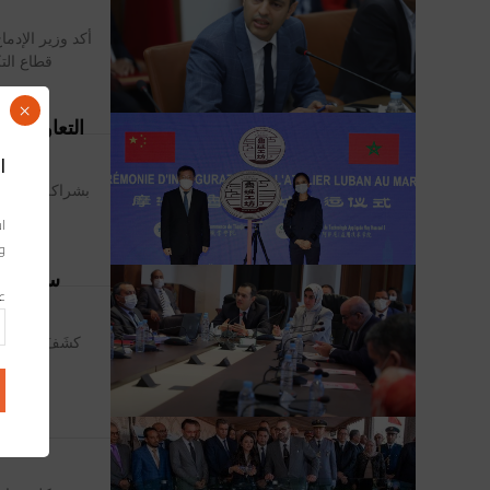
أكد وزير الإدم
قطاع الت
×
التعاون الص
ا
بشراكة مع كلية
أمس ال
اس
وا
سكوري يك
عن
كشَفَ يونس س
عن عدد 
برنام