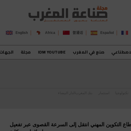
English
Africa
普通话
Español
لاصطناعي
صنع في المغرب
IDM YOUTUBE
مجلة
الجهات
تكنولوجيا
استثمار
بنك المغرب
الدار البيضاء
ع التكوين المهني انتقل إلى السرعة القصوى عبر تفعيل