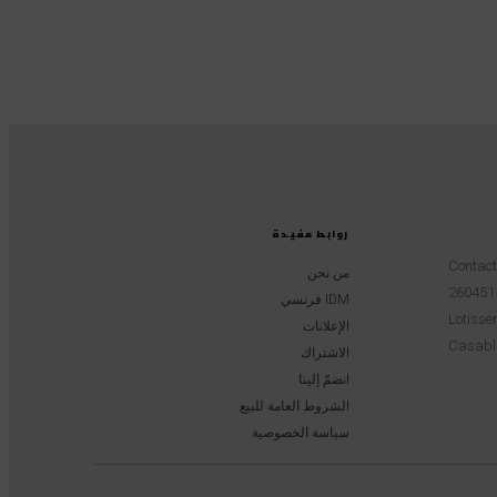
روابط مفيدة
Contac
من نحن
IDM فرنسي
Lotissem
الإعلانات
Casabl
الاشتراك
انضمّ إلينا
الشروط العامة للبيع
سياسة الخصوصية