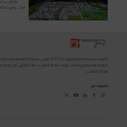
يشكل برنام
حفل توقيع اتفاقي
تأسست مجموعة إندوستريكوم عام 2013، وهي مجموعة إعل
للصناعة والاستثمار والابتكار: مجلة «صناعة المغرب»، بالإضافة إلى أول منصة
القطاع الصناعي.
تابعونا على