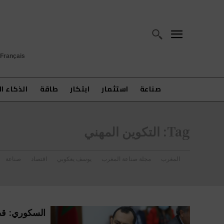
Français
صناعة
استثمار
ابتكار
طاقة
الذكاء ا
Tag:
التكوين المهني
المغرب
مجلة صناعة المغرب
يوسف يعكوبي
اقتصاد
صناعة
السكوري: قطا