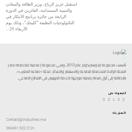
استقبل عزيز الرباح، وزير الطاقة والمعادن
والتنمية المستدامة، الفائزين في الدورة
الرابعة من جائزة برنامج الابتكار في
التكنولوجيات النظيفة "كلينتك"، وذلك يوم
الأربعاء 20...
تأسست مجموعة إندوستريكوم عام 2013، وهي مجموعة إعلامية متخصصة تصدر
المجلة الرائدة المخصصة للصناعة والاستثمار والابتكار: مجلة «صناعة المغرب»،
بالإضافة إلى أول منصة رقمية موجهة لخدمة المهنيين في القطاع الصناعي.
تابعونا على
اتصل بنا
Contact@industries.ma
+212 522 260451