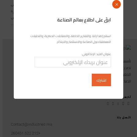
×
أفاد التقرير حول الميزانية القائمة على
النتائج من منظور النوع الصادر عن وزارة
الاقتصاد والمالية، بأن تعميم التعليم الأولي
ابقَ على اطلاع بعالم الصناعة
للأطفال الذين تتراوح أعمارهم بين...
استلم إصداراتنا، والتقارير الخاصة، والمقابلات الحصرية، والتحليلات
المعمّقة حول الصناعة والاستثمار والابتكار.
عنوان البريد الإلكتروني:
تأسست مجموعة إندوستريكوم عام 2013، وهي مجموعة إعلامية متخصصة
تصدر المجلة الرائدة المخصصة للصناعة والاستثمار والابتكار: مجلة «صناعة
المغرب»، بالإضافة إلى أول منصة رقمية موجهة لخدمة المهنيين في القطاع
الصناعي.
تابعونا على
اتصل بنا
Contact@industries.ma
+212 522 260451