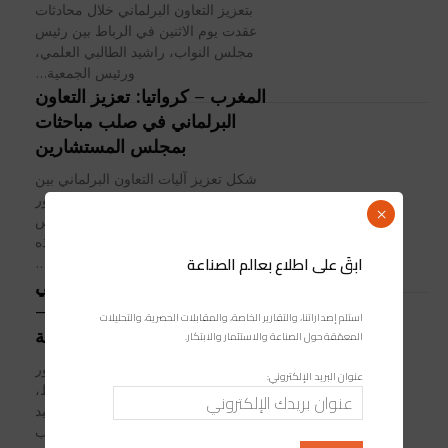
بتعزيز التعاون البرلماني خلال محادثات
عقدت يوم الاثنين في الرباط بين رئيس
مجلس النواب، راشيد الطالبي العلمي،
ورئيس الجمعية...
المغرب – كرواتيا: تعزيز التعاون
البرلماني في صلب مباحثات
بمجلس المستشارين
شكل تعزيز آليات التعاون البرلماني بين
المملكة المغربية وجمهورية كرواتيا محور
×
مباحثات جرت، يوم الخميس بمقر مجلس
المستشارين بالرباط. وجمعت هذه
ابقَ على اطلاع بعالم الصناعة
المباحثات رئيس مجموعة الصداقة...
الرباط: تعزيز التعاون البرلماني
في صلب مباحثات مغربية –
استلم إصداراتنا، والتقارير الخاصة، والمقابلات الحصرية، والتحليلات
أسترالية
المعمّقة حول الصناعة والاستثمار والابتكار.
شكل تعزيز التعاون البرلماني محور
عنوان البريد الإلكتروني:
المباحثات التي جرت، يوم الأربعاء بالرباط،
بين رئيس مجلس النواب، السيد راشيد
الطالبي العلمي، ورئيس مجلس النواب