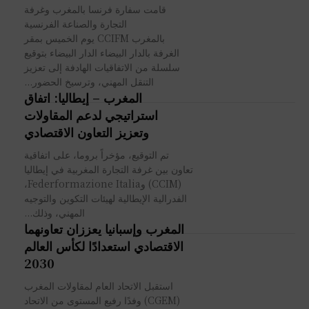
قامت سفارة فرنسا بالمغرب وغرفة
التجارة والصناعة الفرنسية
بالمغرب CCIFM يوم الخميس بمقر
الغرفة بالدار البيضاء الدار البيضاء بتوقيع
سلسلة من الاتفاقيات الهادفة إلى تعزيز
التنقل المهني، وترسيخ الحضور...
المغرب – إيطاليا: اتفاق
استراتيجي لدعم المقاولات
وتعزيز التعاون الاقتصادي
تم التوقيع، مؤخراً بروما، على اتفاقية
تعاون بين غرفة التجارة المغربية في إيطاليا
(CCIM) وFederformazione Italia،
الفدرالية الإيطالية لهيئات التكوين والتوجيه
المهني، وذلك...
المغرب وإسبانيا يعززان تعاونهما
الاقتصادي استعدادًا لكأس العالم
2030
استقبل الاتحاد العام لمقاولات المغرب
(CGEM) وفدًا رفيع المستوى من الاتحاد