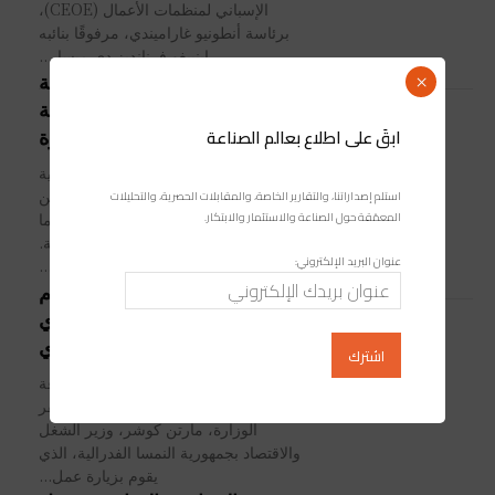
الإسباني لمنظمات الأعمال (CEOE)،
برئاسة أنطونيو غاراميندي، مرفوقًا بنائبه
إينييغو فرنانديز دي ميسا،...
منظمة التعاون الاقتصادي والتنمية
×
تدعو إلى تنظيم أكثر مرونة
ابقَ على اطلاع بعالم الصناعة
لمواجهة التحديات المعاصرة
دعت منظمة التعاون الاقتصادي والتنمية
إلى مراجعة جذرية للأطر التنظيمية من
استلم إصداراتنا، والتقارير الخاصة، والمقابلات الحصرية، والتحليلات
المعمّقة حول الصناعة والاستثمار والابتكار.
أجل تبسيطها، وجعلها أكثر ذكاء وفعالية، بما
يتلاءم مع التحديات الاستراتيجية الراهنة.
عنوان البريد الإلكتروني:
وجائت هذه...
المغرب والنمسا: مذكرة تفاهم
لتعزيز التعاون الاقتصادي
والتجاري والاستثماري
استقبل رياض مزور، وزير الصناعة
والتجارة، يوم الثلاثاء 30 يناير، بمقر
الوزارة، مارتن كوشر، وزير الشغل
والاقتصاد بجمهورية النمسا الفدرالية، الذي
يقوم بزيارة عمل...