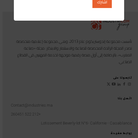
تأسست مجموعة إندوستريكوم عام 2013، وهي مجموعة إعلامية متخصصة
تصدر المجلة الرائدة المخصصة للصناعة والاستثمار والابتكار: مجلة «صناعة
المغرب»، بالإضافة إلى أول منصة رقمية موجهة لخدمة المهنيين في القطاع
الصناعي.
تابعونا على
اتصل بنا
Contact@industries.ma
+212 522 260451
Lotissement Beverly-lot N°6- Californie - Casablanca
روابط مفيدة