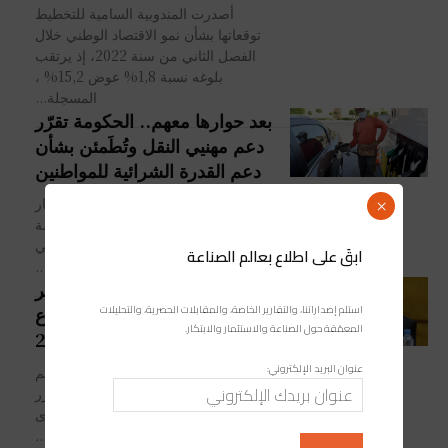
أصدرت المندوبية السامية للتخطيط
توقعاتها بشأن نمو الاقتصاد الوطني خلال
الفصل الثاني من سنة 2022، إذ يرتقب
بلوغه نسبة 1,8% عوض 15,2% ،
المسجلة...
بعد حوارها معهم.. الحكومة تقرّر
دعم مهنيي النقل وتُطَمئن بشأن
دعم القدرة الشرائية للمواطنين
في ظل وضع راهنٍ يتّسِم بارتفاع أسعار
×
المحروقات وطنياً وعالمياً؛ كشفت الحكومة
عن قرارها القاضي بـتقديمَ دعم لمِهنيّي
ابقَ على اطلاع بعالم الصناعة
النقل بهدف الحفاظ على القدرة الشرائية...
مجلس بنك المغرب يُبقي سعر
استلم إصداراتنا، والتقارير الخاصة، والمقابلات الحصرية، والتحليلات
الفائدة عند 1,5% ويتوقع ارتفاع
المعمّقة حول الصناعة والاستثمار والابتكار.
معدل التضخم في 2022
عنوان البريد الإلكتروني:
في أعقاب اجتماعه الفصلي الأخير برسم
سنة 2021، يوم الثلاثاء 21 دجنبر 2021، قرر
مجلس بنك المغرب الإبقاء على المستوى
الحالي لسعر الفائدة الرئيسي بدون...