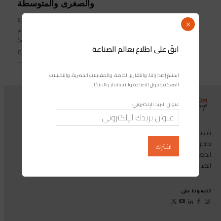
والصغرى والمتوسطة
أعلن المرصد المغربي للمقاولات الصغيرة
×
جدا والصغرى والمتوسطة، عن انضمام
واستقبال عضويْن جديديْن إلى تركيبته؛
ابقَ على اطلاع بعالم الصناعة
يتعلق الأمر بكل مِن وزارتَيْ الإدماج
الاقتصادي والمقاولة الصغرى...
استلم إصداراتنا، والتقارير الخاصة، والمقابلات الحصرية، والتحليلات
المعمّقة حول الصناعة والاستثمار والابتكار.
عنوان البريد الإلكتروني:
تأسست مجموعة إندوستريكوم عام 2013، وهي مجموعة إعلامية متخصصة
تصدر المجلة الرائدة المخصصة للصناعة والاستثمار والابتكار: مجلة «صناعة
المغرب»، بالإضافة إلى أول منصة رقمية موجهة لخدمة المهنيين في القطاع
الصناعي.
تابعونا على