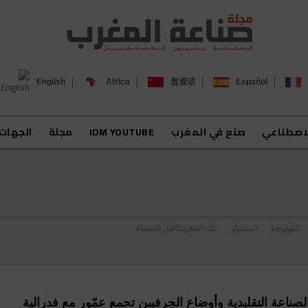
English
Africa
普通话
Español
لاصطناعي
صنع في المغرب
IDM YOUTUBE
مجلة
الجهات
تكنولوجيا
استثمار
بنك المغرب
الدار البيضاء
صناعة التقليدية وأوضاع الحِرفيين تجمع عمّور مع فدرالية