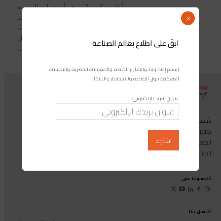
أعلن مكتب الصرف أن عملية التسوية
التلقائية برسم الممتلكات والموجودات
×
المنشأة بالخارج سجلت، خلال سنة 2024،
ما مجموعه 658 تصريحا، فيما وصل
ابقَ على اطلاع بعالم الصناعة
إجمالي المبالغ...
استلم إصداراتنا، والتقارير الخاصة، والمقابلات الحصرية، والتحليلات
المعمّقة حول الصناعة والاستثمار والابتكار.
عنوان البريد الإلكتروني:
تأسست مجموعة إندوستريكوم عام 2013، وهي مجموعة إعلامية متخصصة
تصدر المجلة الرائدة المخصصة للصناعة والاستثمار والابتكار: مجلة «صناعة
المغرب»، بالإضافة إلى أول منصة رقمية موجهة لخدمة المهنيين في القطاع
الصناعي.
تابعونا على
اتصل بنا