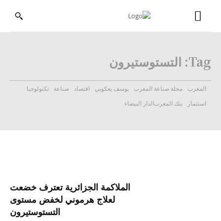
Tag:
التستوستيرون
المغرب
مجلة صناعة المغرب
يوسف يعكوبي
اقتصاد
صناعة
تكنولوجيا
استثمار
بنك المغرب
الدار البيضاء
الملاكمة الجزائرية تعترف خضعت
لعلاج هرموني لخفض مستوى
التستوستيرون