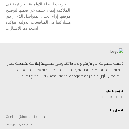
خرجت البطلة الأولمبية الجزائرية في
الملاكمة إيمان خليف عن صمتها لتوضيح
موقفها إزاء الجدل المتواصل الذي رافق
مشاركتها في المنافسات الدولية، مؤكدة
استعدادها للامتثال...
تأسست مجموعة إندوستريكوم عام 2013، وهي مجموعة إعلامية متخصصة تصدر
المجلة الرائدة المخصصة للصناعة والاستثمار والابتكار: مجلة «صناعة المغرب»،
بالإضافة إلى أول منصة رقمية موجهة لخدمة المهنيين في القطاع الصناعي.
تابعونا على
اتصل بنا
Contact@industries.ma
+212 522 260451