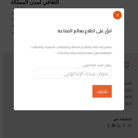
الثقافي لمدن المملكة
أبرزت وزيرة إعداد التراب الوطني والتعمير
×
والإسكان وسياسة المدينة، السيدة نزهة
بوشارب اليوم الأحد في أبوظبي، جهود
ابقَ على اطلاع بعالم الصناعة
المغرب في مجال التنمية الحضرية وتثمين
التراث...
استلم إصداراتنا، والتقارير الخاصة، والمقابلات الحصرية، والتحليلات
المعمّقة حول الصناعة والاستثمار والابتكار.
عنوان البريد الإلكتروني:
تأسست مجموعة إندوستريكوم عام 2013، وهي مجموعة إعلامية متخصصة
تصدر المجلة الرائدة المخصصة للصناعة والاستثمار والابتكار: مجلة «صناعة
المغرب»، بالإضافة إلى أول منصة رقمية موجهة لخدمة المهنيين في القطاع
الصناعي.
تابعونا على