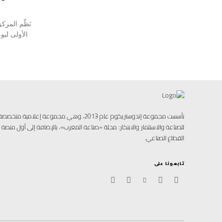
نَظّم المر
الأولى ليو
تأسست مجموعة إندوستريكوم عام 2013، وهي مجموعة إ
للصناعة والاستثمار والابتكار: مجلة «صناعة المغرب»، بالإضافة إلى أول منص
القطاع الصناعي.
تابعونا على