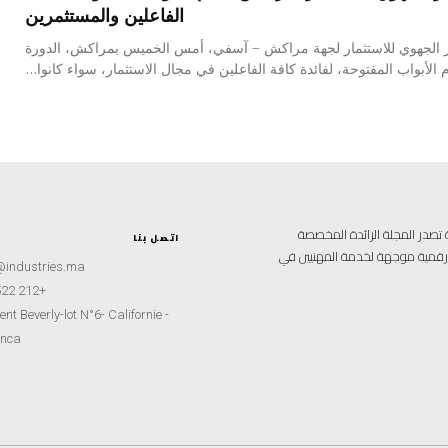
الفاعلين والمستثمرين
كز الجهوي للاستثمار لجهة مراكش – آسفي، أمس الخميس بمراكش، الدورة
م الأبواب المفتوحة، لفائدة كافة الفاعلين في مجال الاستثمار، سواء كانوا...
علامية متخصصة تصدر المجلة الرائدة المخصصة
اتصل بنا
ة رقمية موجهة لخدمة المهنيين في
@industries.ma
+212 522 260451
nt Beverly-lot N°6- Californie -
nca