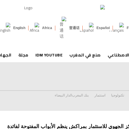
English
Africa
普通话
Español
F
الاصطناعي
صنع في المغرب
IDM YOUTUBE
مجلة
الجها
تكنولوجيا
استثمار
بنك المغرب
الدار البيضاء
ز الجهوي للاستثمار بمراكش ينظم الأبواب المفتوحة لفائدة