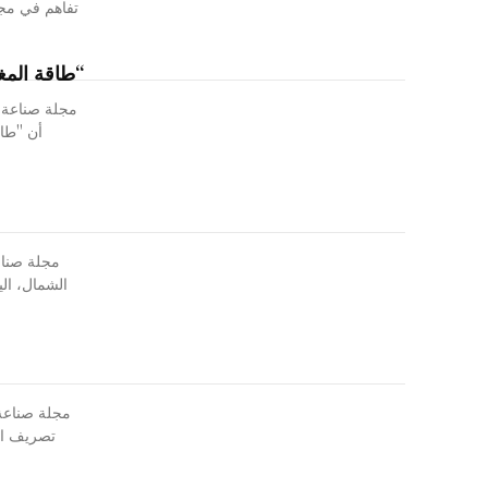
تفاهم في مجال
“طاقة المغرب” تتجه نح
أن "طاقة المغرب" (Morocco
مجلة صناع
الشمال، الي
مجلة صناعة 
تصريف ال