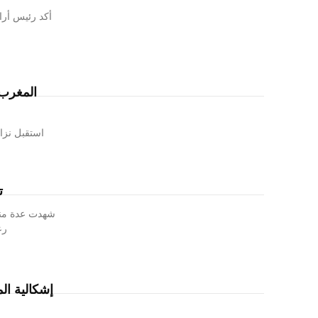
أكد رئيس أرا
المغرب 
استقبل نزار
ت
شهدت عدة منا
رع
إشكالية ال