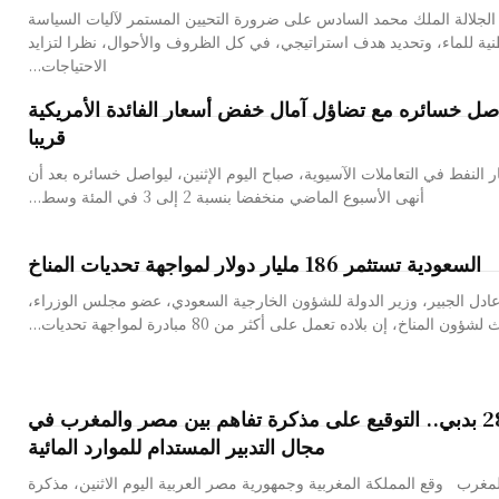
لجلالة الملك محمد السادس على ضرورة التحيين المستمر لآليات السياسة
نية للماء، وتحديد هدف استراتيجي، في كل الظروف والأحوال، نظرا لتزايد
الاحتياجات...
صل خسائره مع تضاؤل آمال خفض أسعار الفائدة الأمريكية
قريبا
النفط في التعاملات الآسيوية، صباح اليوم الإثنين، ليواصل خسائره بعد أن
أنهى الأسبوع الماضي منخفضا بنسبة 2 إلى 3 في المئة وسط...
السعودية تستثمر 186 مليار دولار لمواجهة تحديات المناخ
ادل الجبير، وزير الدولة للشؤون الخارجية السعودي، عضو مجلس الوزراء،
ون المناخ، إن بلاده تعمل على أكثر من 80 مبادرة لمواجهة تحديات...
كوب 28 بدبي.. التوقيع على مذكرة تفاهم بين مصر والمغرب في
مجال التدبير المستدام للموارد المائية
مغرب وقع المملكة المغربية وجمهورية مصر العربية اليوم الاثنين، مذكرة