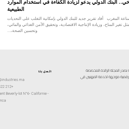
اخي.. البنك الدولي يدعو لزيادة الكفاءة في استخدام الموارد
الطبيعية
اعة المغرب أفاد تقرير جديد للبنك الدولي بإمكانية التغلب على التحديات
مثل تغير المناخ، وزيادة الإنتاجية الاقتصادية، وتحقيق الأمن الغذائي والمائي،
وتحسين الصحة،...
علامية متخصصة تصدر المجلة الرائدة المخصصة
اتصل بنا
ة رقمية موجهة لخدمة المهنيين في
@industries.ma
+212 522 260451
nt Beverly-lot N°6- Californie -
nca