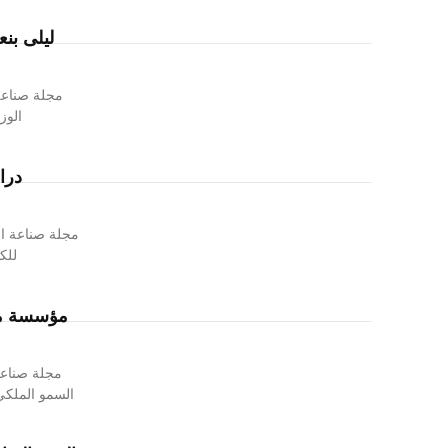
ليلى بنع
الوز
درا
مجلة صناعة ال
للكهربا
مؤسسة محم
مجلة صناعة
السمو الملكي 