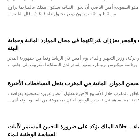
مكو السعودية أمين الناصر، أن تحول الطاقة سيكون مكلفا عالميا بما يراوح
بين 100 و 200 تريليون دولار بحلول عام 2050. وقال الناصر...
والمجر يعززان شراكتهما في مجال الموارد المائية وحماية
البيئة
 بركة، وزير التجهيز والماء، يوم أمس في الرباط وفدا من جمهورية المجر
برئاسة ميكلوس تروملر، سفير المجر لدى المملكة المغربية، إلى جانب...
حسن الموارد المائية في المغرب بفعل التساقطات الأخيرة
طق بالمغرب خلال الأسابيع الأخيرة هطول أمطار غزيرة مصحوبة بعواصف
دية، مما ساهم في تحسين الوضع المائي بمجموعة من السدود. وقد أدى...
ماء .. جلالة الملك يؤكد على ضرورة التحيين المستمر لآليات
السياسة الوطنية للماء