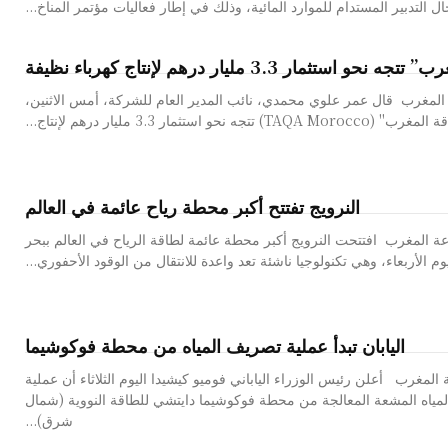
 التدبير المستدام للموارد المائية، وذلك في إطار فعاليات مؤتمر المناخ...
و استثمار 3.3 مليار درهم لإنتاج كهرباء نظيفة
مجلة صناعة المغرب قال عمر علوي محمدي، نائب المدير العام للشركة، أمس الاثنين،
TAQA ) تتجه نحو استثمار 3.3 مليار درهم لإنتاج...
النرويج تفتتح أكبر محطة رياح عائمة في العالم
ة المغرب افتتحت النرويج أكبر محطة عائمة لطاقة الرياح في العالم ببحر
وم الأربعاء، وهي تكنولوجيا ناشئة تعد واعدة للانتقال من الوقود الأحفوري...
اليابان تبدأ عملية تصريف المياه من محطة فوكوشيما
المغرب أعلن رئيس الوزراء الياباني فوميو كيشيدا اليوم الثلاثاء أن عملية
مياه المشعة المعالجة من محطة فوكوشيما دايتشي للطاقة النووية (شمال
شرق)...