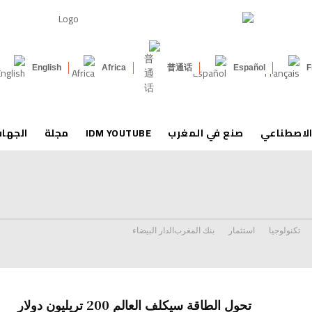
English
Africa
普通话
Español
F
الاصطناعي
صنع في المغرب
IDM YOUTUBE
مجلة
الجها
تكنولوجيا
استثمار
بنك المغرب
الدار البيضاء
تحول الطاقة سيكلف العالم 200 تريليون دولار