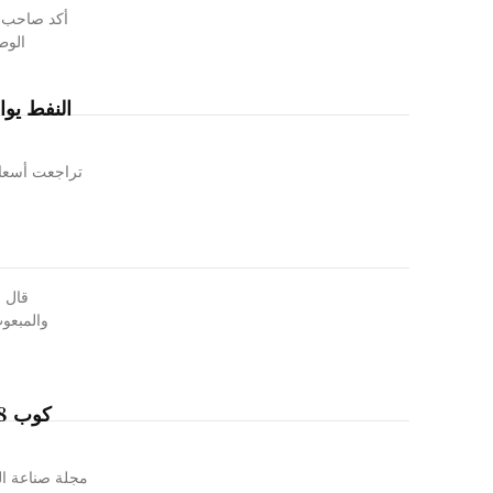
أكد صاحب ا
الوط
النفط يوا
تراجعت أسعار 
قال ع
والمبعوث لشؤ
مجلة صناعة ال