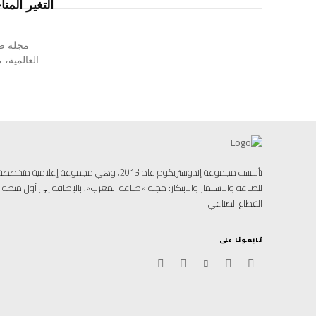
التغير المن
مجلة صن
العالمية، 
تأسست مجموعة إندوستريكوم عام 2013، وهي مجموعة إ
للصناعة والاستثمار والابتكار: مجلة «صناعة المغرب»، بالإضافة إلى أول منص
القطاع الصناعي.
تابعونا على