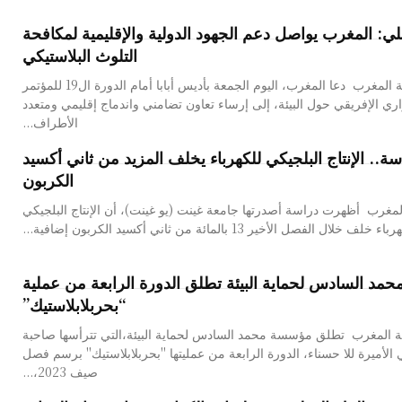
لي: المغرب يواصل دعم الجهود الدولية والإقليمية لمكافحة
التلوث البلاستيكي
مجلة صناعة المغرب دعا المغرب، اليوم الجمعة بأديس أبابا أمام الدورة ال19 للمؤتمر
اري الإفريقي حول البيئة، إلى إرساء تعاون تضامني واندماج إقليمي ومتعدد
الأطراف...
سة.. الإنتاج البلجيكي للكهرباء يخلف المزيد من ثاني أكسيد
الكربون
مغرب أظهرت دراسة أصدرتها جامعة غينت (يو غينت)، أن الإنتاج البلجيكي
ء خلف خلال الفصل الأخير 13 بالمائة من ثاني أكسيد الكربون إضافية...
د السادس لحماية البيئة تطلق الدورة الرابعة من عملية
“بحربلابلاستيك”
 المغرب تطلق مؤسسة محمد السادس لحماية البيئة،التي تترأسها صاحبة
الأميرة للا حسناء، الدورة الرابعة من عمليتها "بحربلابلاستيك" برسم فصل
صيف 2023،...