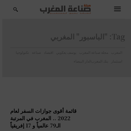
Tag:
"الباسبور" المغربي
المغرب
مجلة صناعة المغرب
يوسف يعكوبي
اقتصاد
صناعة
تكنولوجيا
استثمار
بنك المغرب
الدار البيضاء
قائمة أقوى جوازات السفر لعام
2022 .. المغرب في المرتبة
الـ79 عالمياً و 17 إفريقياً