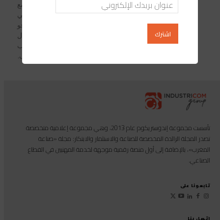
مُسجّلاً ارتفاعاً نسبته 16,2% مقارنة مع
الفترة نفسها من السنة الماضية، بلغ صافي
تدفقات الاستثمارات الأجنبية المباشرة نحو
المغرب، ما يناهز 14,19 مليار درهم خلال
التسعة أشهر الأولى من 2021؛ حسب
معطيات مكتب الصرف.
تأسست مجموعة إندوستريكوم عام 2013، وهي مجموعة إعلامية متخصصة
تصدر المجلة الرائدة المخصصة للصناعة والاستثمار والابتكار: مجلة «صناعة
المغرب»، بالإضافة إلى أول منصة رقمية موجهة لخدمة المهنيين في القطاع
الصناعي.
تابعونا على
اتصل بنا