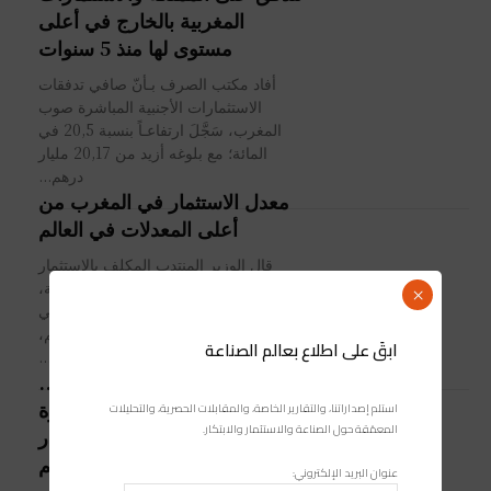
المغربية بالخارج في أعلى
مستوى لها منذ 5 سنوات
أفاد مكتب الصرف بـأنّ صافي تدفقات
الاستثمارات الأجنبية المباشرة صوب
المغرب، سَجَّلَ ارتفاعـاً بنسبة 20,5 في
المائة؛ مع بلوغه أزيد من 20,17 مليار
درهم...
معدل الاستثمار في المغرب من
أعلى المعدلات في العالم
قال الوزير المنتدب المكلف بالاستثمار
والإلتقائية وتقييم السياسات العمومية،
×
محسن جازولي، إن نسبة الاستثمار في
المغرب من أعلى المعدلات في العالم،
ابقَ على اطلاع بعالم الصناعة
حيث تمثل 30...
ارتفعت مقارنة بـ2020..
الاستثمارات الأجنبية المباشرة
استلم إصداراتنا، والتقارير الخاصة، والمقابلات الحصرية، والتحليلات
المعمّقة حول الصناعة والاستثمار والابتكار.
تتدفق على المغرب بـ15 مليار
درهم
عنوان البريد الإلكتروني: