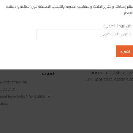
المؤشرات الأسبوعية حسب بنك المغرب
تلم إصداراتنا، والتقارير الخاصة، والمقابلات الحصرية، والتحليلات المعمّقة حول الصناعة والاستثمار
ب أن سعر صرف الدرهم ظل شبه مستقِر أمام الأورو، لكنه كان مُتراجِعاً
لابتكار.
بـ 0,10 في المائة أمام الدولار الأمريكي، وذلك خلال...
وان البريد الإلكتروني:
امية متخصصة تصدر المجلة الرائدة المخصصة
اتصل بنا
 رقمية موجهة لخدمة المهنيين في
t@industries.ma
+212 522 260451
ent Beverly-lot N°6- Californie -
anca