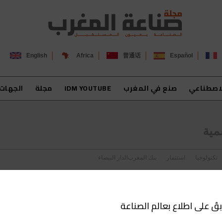
English
Africa
普通话
Español
لاصطناعي
صنع في المغرب
IDM YOUTUBE
مجلة
الجهات
مية
تكنولوجيا
استثمار
بنك المغرب
الدار البيضاء
بقَ على اطلاع بعالم الصناعة
لأصول الاحتياطية الرسمية وسعر صرف الدرهم.. هذه أبرز