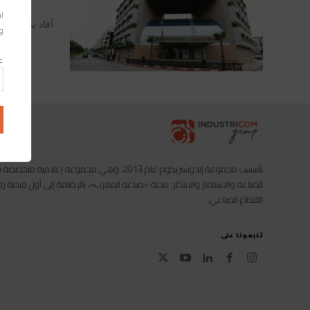
اس
أفاد بنك المغر
وا
عن
تأسست مجموعة إندوستريكوم عام 2013، وهي مجموعة إعل
للصناعة والاستثمار والابتكار: مجلة «صناعة المغرب»، بالإضافة إلى أول منصة
القطاع الصناعي.
تابعونا على