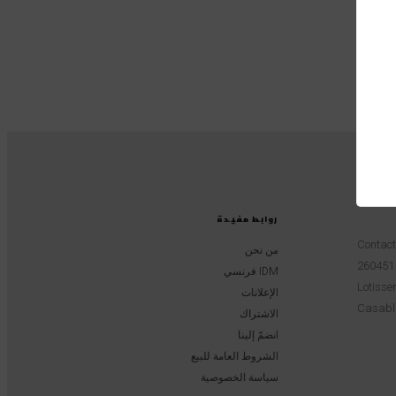
روابط مفيدة
Contac
من نحن
IDM فرنسي
Lotissem
الإعلانات
Casabl
الاشتراك
انضمّ إلينا
الشروط العامة للبيع
سياسة الخصوصية