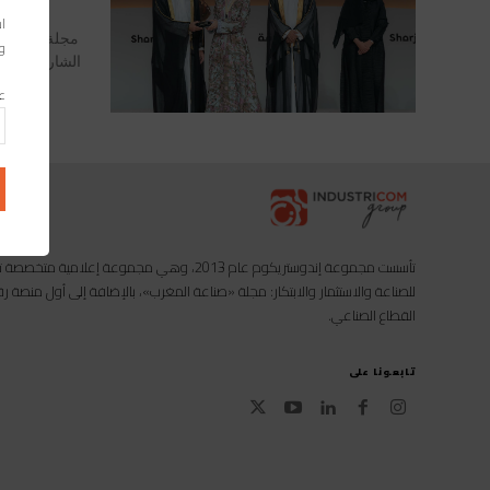
اس
مجلة صناعة ا
وا
الشارقة للات
عن
تأسست مجموعة إندوستريكوم عام 2013، وهي مجموعة إعل
للصناعة والاستثمار والابتكار: مجلة «صناعة المغرب»، بالإضافة إلى أول منصة
القطاع الصناعي.
تابعونا على