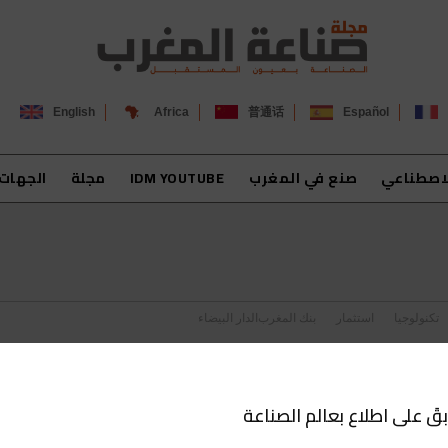
English
Africa
普通话
Español
لاصطناعي
صنع في المغرب
IDM YOUTUBE
مجلة
الجهات
تكنولوجيا
استثمار
بنك المغرب
الدار البيضاء
بقَ على اطلاع بعالم الصناعة
 بنعلوش تتوج بجائزة الشارقة للاتصال الحكومي كأفضل