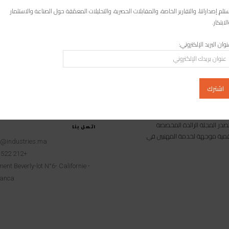
شخصية مؤثرة عبر التواصل الاجتماعي بالعالم العربي
تلم إصداراتنا، والتقارير الخاصة، والمقابلات الحصرية، والتحليلات المعمّقة حول الصناعة والاستثمار
لمغرب/ رشيد محموي توجت اليوتوبرز المغربية ،إحسان بنعلوش، بجائزة
لابتكار.
صال الحكومي في فئة "أفضل شخصية مؤثرة عبر التواصل الاجتماعي على
مستوى الوطن...
وان البريد الإلكتروني:
امية متخصصة تصدر المجلة الرائدة المخصصة
اتصل بنا
 رقمية موجهة لخدمة المهنيين في
t@industries.ma
+212 522 260451
ent Beverly-lot N°6- Californie -
anca