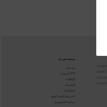
روابط مفيدة
Contac
من نحن
IDM فرنسي
Lotissem
الإعلانات
Casabl
الاشتراك
انضمّ إلينا
الشروط العامة للبيع
سياسة الخصوصية