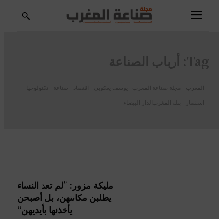
Tag:
أرباب الصناعة
المغرب
مجلة صناعة المغرب
يوسف يعكوبي
اقتصاد
صناعة
تكنولوجيا
استثمار
بنك المغرب
الدار البيضاء
مليكة مزور: ”لم تعد النساء
يطلبن مكانتهن، بل أصبحن
يأخذنها بأيديهن“