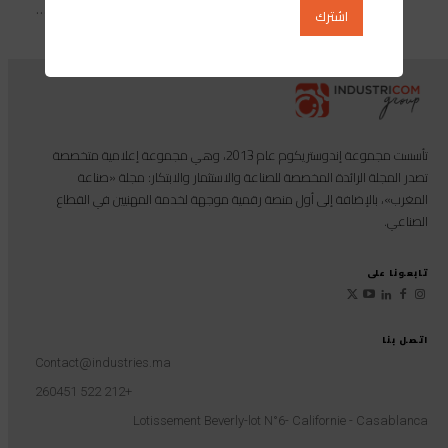
“صعبة”، خلال الفصل الثالث من...
تأسست مجموعة إندوستريكوم عام 2013، وهي مجموعة إعلامية متخصصة
تصدر المجلة الرائدة المخصصة للصناعة والاستثمار والابتكار: مجلة «صناعة
المغرب»، بالإضافة إلى أول منصة رقمية موجهة لخدمة المهنيين في القطاع
الصناعي.
تابعونا على
اتصل بنا
Contact@industries.ma
+212 522 260451
Lotissement Beverly-lot N°6- Californie - Casablanca