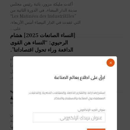
أكدت مليكة مزور، نائبة رئيس مجلس
مدينة الدار البيضاء، في الدورة الثانية من
”Les Matinées des IndustriElles“
التي عقدت في الدار البيضاء أمس الأربعاء،
على...
[النساء الصانعات 2025] هشام
الرحيوي: “النساء هن القوى
الدافعة وراء تحول اقتصاداتنا”.
نظمت مجلة صناعة المغرب الأربعاء
×
النسخة الثانية من ”Les Matinées des
IndustriElles“ التي تم تنظيمها خلال
ابقَ على اطلاع بعالم الصناعة
شهر رمضان المبارك. وتحت شعار ”المرأة،
قيادة النمو والابتكار“، جمع...
بنك المغرب: 82% من أرباب
استلم إصداراتنا، والتقارير الخاصة، والمقابلات الحصرية، والتحليلات
الصناعة يعتبرون وضعية الخزينة
المعمّقة حول الصناعة والاستثمار والابتكار.
“عادية”
عنوان البريد الإلكتروني:
أفاد بنك المغرب بأن 82 في المائة من
أرباب الصناعة يعتبرون وضعية الخزينة
"عادية"، و17 في المائة منهم يعتبرونها