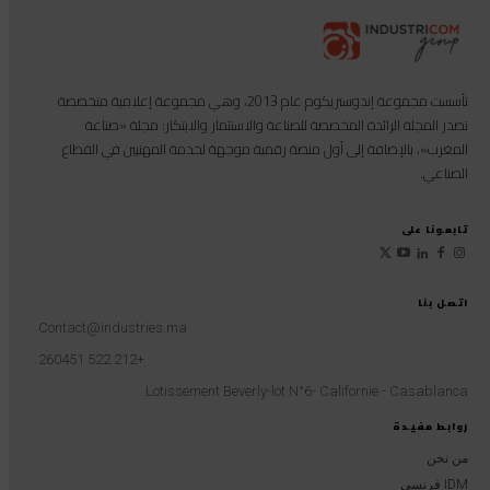
تأسست مجموعة إندوستريكوم عام 2013، وهي مجموعة إعلامية متخصصة
تصدر المجلة الرائدة المخصصة للصناعة والاستثمار والابتكار: مجلة «صناعة
المغرب»، بالإضافة إلى أول منصة رقمية موجهة لخدمة المهنيين في القطاع
الصناعي.
تابعونا على
اتصل بنا
Contact@industries.ma
+212 522 260451
Lotissement Beverly-lot N°6- Californie - Casablanca
روابط مفيدة
من نحن
IDM فرنسي