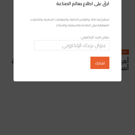
ابقَ على اطلاع بعالم الصناعة
استلم إصداراتنا، والتقارير الخاصة، والمقابلات الحصرية، والتحليلات
المعمّقة حول الصناعة والاستثمار والابتكار.
عنوان البريد الإلكتروني:
طاقة
أمينة بنخضرة: الغاز الطبيعي سيظل ركيزة
أساسية في الانتقال الطاقي بالمغرب