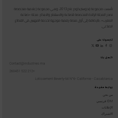
تأسست مجموعة إندوستريكوم عام 2013، وهي مجموعة إعلامية متخصصة
تصدر المجلة الرائدة المخصصة للصناعة والاستثمار والابتكار: مجلة «صناعة
المغرب»، بالإضافة إلى أول منصة رقمية موجهة لخدمة المهنيين في القطاع
الصناعي.
تابعونا على
اتصل بنا
Contact@industries.ma
+212 522 260451
Lotissement Beverly-lot N°6- Californie - Casablanca
روابط مفيدة
من نحن
IDM فرنسي
الإعلانات
الاشتراك