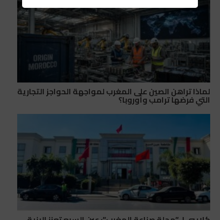
لماذا تراهن الصين على المغرب لمواجهة الحواجز التجارية
التي فرضها ترامب وأوروبا؟
كلايبي ل”مجلة صناعة المغرب”: عين السبع تعزز البنية