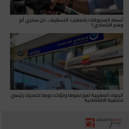
أسعار المحروقات بالمغرب: التسقيف.. حل سحري أم
وهم اقتصادي؟
البنوك المغربية تعزز نموها وتؤكد دورها كمحرك رئيسي
للتنمية الاقتصادية