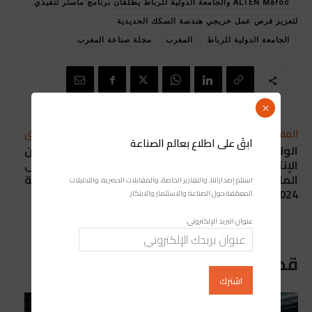
ALTEN Maroc والجامعة الدولية للرباط يطلقان برنامج ماستر تنفيذي
لتعزيز فرص عمل خريجي هندسة السكك الحديدية
الجامعة الدولية للرباط
المغرب
مجلة صناعة المغرب
×
المقال التالي
المقال السابق
ابقَ على اطلاع بعالم الصناعة
الولايات المتحدة.. تراجع
بلجيكا “فخورة” بالتعاون
الإنتاج الصناعي بـ1.8 في
مع المغرب وتؤكد على
المائة في الربع الأول من
آفاق تنموية هائلة
استلم إصداراتنا، والتقارير الخاصة، والمقابلات الحصرية، والتحليلات
2024
المعمّقة حول الصناعة والاستثمار والابتكار.
عنوان البريد الإلكتروني:
قد يعجبك ايضا