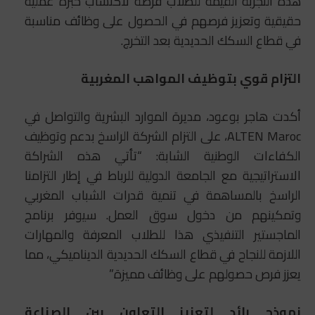
هذه التجربة القيّمة للطلاب فرصة لاكتساب خبرة عملية
حقيقية وتعزيز فرصهم في الحصول على وظائف مناسبة
في قطاع السكك الحديدية بعد التخرج.
التزام قوي بتوظيف المواهب المغربية
أكدت هاجر بوعود، مديرة الموارد البشرية والتواصل في
ALTEN Maroc، على التزام الشركة الراسخ بدعم وتوظيف
الكفاءات الوطنية الشابة: “تأتي هذه الشراكة
الاستراتيجية مع الجامعة الدولية للرباط في إطار التزامنا
الراسخ بالمساهمة في تنمية قدرات الشباب المغربي
وتمكينهم من دخول سوق العمل. سيوفر برنامج
الماجستير التنفيذي هذا للطلاب المعرفة والمهارات
اللازمة للنجاح في قطاع السكك الحديدية الديناميكي، مما
يعزز فرص حصولهم على وظائف مميزة.”
نموذج رائد لتعزيز التعاون بين الصناعة